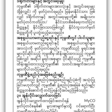
ဒါရိုက်တာများနှင့် အတွင်းရေးမှူး
ကုမ္ပဏီ၏ ဒါရိုက်တာများအားလုံးနှင့် အတွင်းရေးမှူး
(ရှိခဲ့လျှင်) ကို မှတ်ပုံတင်ရမည်။ မြန်မာနိုင်ငံသား ဖြစ်
လျှင် ဒါရိုက်တာနှင့် အတွင်းရေးမှူးတို့၏ အမျိုးသား
မှတ်ပုံတင်ကတ်ပြား/ နိုင်ငံသားစိစစ်ရေးကတ်ပြား
မိတ္တူနှင့် နိုင်ငံခြားသားဖြစ်လျှင် နိုင်ငံကူးလက်မှတ်
မိတ္တူတို့ကို ပူးတွဲထည့်ပေးရမည်။
အစုရှယ်ယာမတည်ငွေရင်းနှင့် ကုမ္ပဏီတွင် ပါ၀င်သူများ
အစုရှယ်ယာမတည်ငွေရင်းနှင့် အစုရှယ်ယာရှင်များ
အားလုံးကို မှတ်ပုံတင်ရမည်။ ကုမ္ပဏီသည် မူရင်းအစု
များပိုင်ဆိုင်သည့် ကုမ္ပဏီမှ ထိန်းချုပ်ထားသည့် ကုမ္ပဏီ
ဖြစ်လျှင် အဆိုပါ မူရင်းအစုများ ပိုင်ဆိုင်သည့် ကုမ္ပဏီမှ
ထိန်းချုပ်ထားသည့်ကုမ္ပဏီ၏ သတင်းအချက်အလက်
များကိုပါ တင်ပြရမည်။
ကုမ္ပဏီဖွဲ့စည်းပုံအခြေခံစည်းမျဉ်း
ကုမ္ပဏီသည် ဖွဲ့စည်းပုံအခြေခံစည်းမျဉ်းပုံစံကို အသုံးပြု
ခြင်းမဟုတ်လျှင် ကုမ္ပဏီ၏ ဖွဲ့စည်းပုံအခြေခံ စည်းမျဉ်း
မိတ္တူတစ်စောင်ကို တင်ပြရန်လိုအပ်မည်ဖြစ်သည်။
၃။ အွန်လိုင်းလျှောက်ထားခြင်း
အွန်လိုင်းလျှောက်ထားခြင်းစတင်ရန် MyCO
မှတ်ပုံတင်စနစ်၏ မူလစာမျက်နှာသို့ ၀င်ရောက်ပြီး
ကုမ္ပဏီအသစ်မှတ်ပုံတင်ခြင်း အချိတ်အဆက်