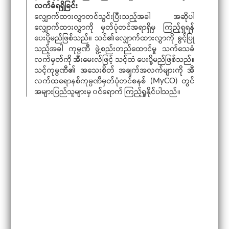
လက်ခံရရှိခြင်း
လျှောက်ထားလွှာတင်သွင်းပြီးသည့်အခါ အဆိုပါ
လျှောက်ထားလွှာကို မှတ်ပုံတင်အရာရှိမှ ကြည့်ရှရန်
ပေးပို့မည်ဖြစ်သည်။ သင်၏လျှောက်ထားလွှာကို ခွင့်ပြု
သည့်အခါ ကုမ္ပဏီ ဖွဲ့စည်းတည်ထောင်မှု သက်သေခံ
လက်မှတ်ကို အီးမေးလ်ဖြင့် သင့်ထံ ပေးပို့မည်ဖြစ်သည်။
သင့်ကုမ္ပဏီ၏ အသေးစိတ် အချက်အလက်များကို အီ
လက်ထရောနစ်ကုမ္ပဏီမှတ်ပုံတင်စနစ် (MyCO) တွင်
အများပြည်သူများမှ ၀င်ရောက် ကြည့်ရှုနိုင်ပါသည်။