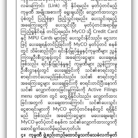
လမ်းကြောင်း (Link) ကို နှိပ်ရမည်။ မှတ်ပုံတင်မည့်
ကုမ္ပဏီ အမျိုးအစားကို ရွေးချယ်ပြီး လျှောက်ထားလွှာ
ပုံစံတွင် ပြည့်စုံစွာ ဖြည့်သွင်းရမည်။ ပေးသွင်းရမည့်
အခကြေးငွေကို ပေးသွင်းပြီး မှတ်ပုံတင်အရာရှိမှ
ကြည့်ရှုနိုင်ရန် တင်ပြရမည်။ MyCO သို့ Credit Card
နှင့် MPU Cards များဖြင့် ပေးသွင်းနိုင်သည်။ ငွေသား
ဖြင့် ပေးချေရန်တင်ပြခြင်းကို MyCO မှတ်ပုံတင် စနစ်
တွင် သိမ်းဆည်းပြီး၊ ရင်းနှီးမြှုပ်နှံမှုနှင့်ကုမ္ပဏီများ ညွှန်
ကြားမှုဦးစီးဌာနရုံးတွင် အခကြေးငွေများ ပေးချေရန်
ဖြစ်သည်။ ရင်းနှီးမြှုပ်နှံမှုနှင့် ကုမ္ပဏီများ ညွှန်ကြားမှု
ဦးစီးဌာနရုံးတွင် ပေးချေခြင်းကို သင်၏စာရင်းတွင်
စာရင်းတင်ပေးမည်ဖြစ်ပါသည်။ သင်၏ စာရင်းတွင်
အခကြေးငွေများ ပေးချေခြင်းကို စာရင်းတင်ပြီးနောက်
သင်၏ လျှောက်ထားခြင်းမူကြမ်းကို Active Filings
menu option တွင် တွေ့ရှိနိုင်ပါသည်။ လျှောက်ထား
ခြင်းအတွက် ပေးချေထားကြောင်း သင်၏ပေးသွင်း
ငွေစာရင်းများကို MyCO မှတ်ပုံတင်စနစ်တွင် ရရှိနိုင်
မည် ဖြစ်သည်။ အခကြေးငွေများ မပေးချေမချင်း
MyCO မှတ်ပုံတင် စနစ်က သင်၏လျှောက်ထားလွှာကို
ဆောင်ရွက်ပေးလိမ့်မည်မဟုတ်ပါ။
၄။ ကုမ္ပဏီ ဖွဲ့စည်းတည်ထောင်မှုသက်သေခံလက်မှတ်