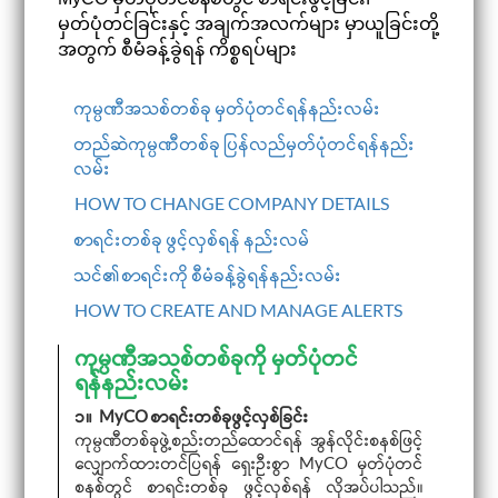
i
မှတ်ပုံတင်ခြင်းနှင့် အချက်အလက်များ မှာယူခြင်းတို့
g
အတွက် စီမံခန့်ခွဲရန် ကိစ္စရပ်များ
a
t
i
o
ကုမ္ပဏီအသစ်တစ်ခု မှတ်ပုံတင်ရန်နည်းလမ်း
n
တည်ဆဲကုမ္ပဏီတစ်ခု ပြန်လည်မှတ်ပုံတင်ရန်နည်း
လမ်း
HOW TO CHANGE COMPANY DETAILS
စာရင်းတစ်ခု ဖွင့်လှစ်ရန် နည်းလမ်
သင်၏စာရင်းကို စီမံခန့်ခွဲရန်နည်းလမ်း
HOW TO CREATE AND MANAGE ALERTS
ကုမ္ပဏီအသစ်တစ်ခုကို မှတ်ပုံတင်
ရန်နည်းလမ်း
၁။ MyCO စာရင်းတစ်ခုဖွင့်လှစ်ခြင်း
ကုမ္ပဏီတစ်ခုဖွဲ့စည်းတည်ထောင်ရန် အွန်လိုင်းစနစ်ဖြင့်
လျှောက်ထားတင်ပြရန် ရှေးဦးစွာ MyCO မှတ်ပုံတင်
စနစ်တွင် စာရင်းတစ်ခု ဖွင့်လှစ်ရန် လိုအပ်ပါသည်။