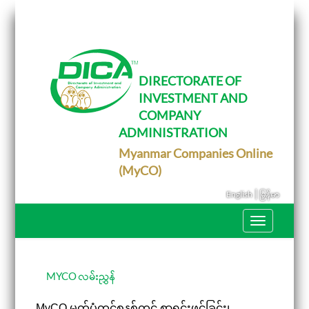
T
o
g
g
l
e
DIRECTORATE OF
n
INVESTMENT AND
a
v
COMPANY
i
g
ADMINISTRATION
a
Myanmar Companies Online
t
i
(MyCO)
o
n
|
English
မြန်မာ
T
o
g
g
l
e
MYCO လမ်းညွှန်
n
a
MyCO မှတ်ပုံတင်စနစ်တွင် စာရင်းဖွင့်ခြင်း၊
v