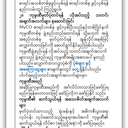
စာရင်းအသစ်တစ်ခုဖွင့်လှစ်ရန် စာရင်းတစ်ခု ဖွင့်လှစ်ရန်
နည်းလမ်းတွင် ကြည့်ရှုပါ။
၂။ ကုမ္ပဏီမှတ်ပုံတင်ရန် လိုအပ်သည့် သတင်း
အချက်အလက်များ စုဆောင်းခြင်း
MyCO စာရင်းတစ်ခု ဖွင့်လှစ်ပြီးသည်နှင့်တစ်ပြိုင်နက်
ကုမ္ပဏီတစ်ခု ဖွဲ့စည်းတည်ထောင်ရန် သို့မဟုတ် အဖွဲ့
အစည်းတစ်ခု မှတ်ပုံတင်ရန် အွန်လိုင်းစနစ်ဖြင့်
လျှောက်ထားခြင်းကို ဆောင်ရွက်နိုင်မည်ဖြစ်ပါသည်။
ကုမ္ပဏီဖွဲ့စည်းရန် လိုအပ်သည့် သတင်းအချက်အလက်
များသည် ဖွဲ့စည်းမည့် ကုမ္ပဏီအမျိုးအစားပေါ် မူတည်
ပါသည်။ လျှောက်ထားလွှာပုံစံကို
ပုံစံများ နှင့်
အခကြေးငွေများ
စာမျက်နှာတွင် တွေ့ရှိနိုင်ပါသည်။
ပါ၀င်ရမည့်သတင်းအချက်အလက်များမှာ-
ကုမ္ပဏီအမည်
အဆိုပြုကုမ္ပဏီအမည်ကို အင်္ဂလိပ်ဘာသာဖြင့်ဖော်ပြရ
မည်။ မြန်မာဘာသာဖြင့် ဖော်ပြလိုက ဖော်ပြနိုင် သည်။
ကုမ္ပဏီ၏ ဆက်သွယ်ရန် အသေးစိတ်အချက်အလက်
များ
မှတ်ပုံတင်ထားသည့် ရုံးခန်းနှင့် အဓိကစီးပွားရေး
လုပ်ငန်း လုပ်ဆောင်သည့်နေရာအပါအ၀င် ကုမ္ပဏီ၏
ဆက်သွယ်ရန် လိပ်စာ (အပြည့်အစုံ) ကို ဖော်ပြရမည်။