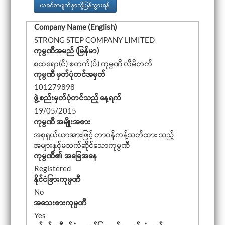
a
ယခင်စာမျက်နှာသို့ပြန်သွားရန်
v
i
Company Name (English)
g
a
STRONG STEP COMPANY LIMITED
t
ကုမ္ပဏီအမည် (မြန်မာ)
i
o
စထရော(င်) စတက်(ပ်) ကုမ္ပဏီ လီမိတက်
n
ကုမ္ပဏီ မှတ်ပုံတင်အမှတ်
101279898
ဖွဲ့စည်းမှတ်ပုံတင်သည့် နေ့ရက်
19/05/2015
ကုမ္ပဏီ အမျိုးအစား
အစုရှယ်ယာအားဖြင့် တာဝန်ကန့်သတ်ထား သည့်
အများနှင့်မသက်ဆိုင်သောကုမ္ပဏီ
ကုမ္ပဏီ၏ အခြေအနေ
Registered
နိုင်ငံခြားကုမ္ပဏီ
No
အသေးစားကုမ္ပဏီ
Yes