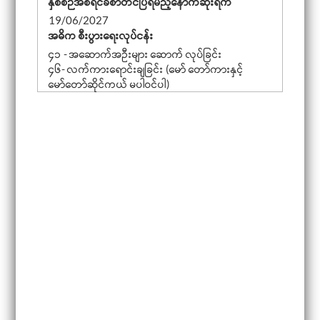
နှစ်စဉ်အစီရင်ခံစာတင်ပြရမည့်နောက်ဆုံးရက်
19/06/2027
အဓိက စီးပွားရေးလုပ်ငန်း
၄၁ - အဆောက်အဦးများ ဆောက် လုပ်ခြင်း
၄၆- လက်ကားရောင်းချခြင်း (မော် တော်ကားနှင့်
မော်တော်ဆိုင်ကယ် မပါဝင်ပါ)