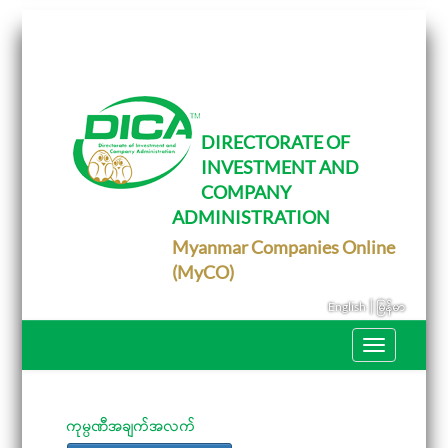
T
o
g
g
l
e
DIRECTORATE OF
n
INVESTMENT AND
a
v
COMPANY
i
g
ADMINISTRATION
a
Myanmar Companies Online
t
i
(MyCO)
o
n
|
English
မြန်မာ
T
o
g
g
l
e
ကုမ္ပဏီအချက်အလက်
n